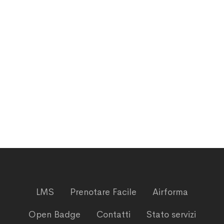
LMS
Prenotare Facile
Airforma
Open Badge
Contatti
Stato servizi