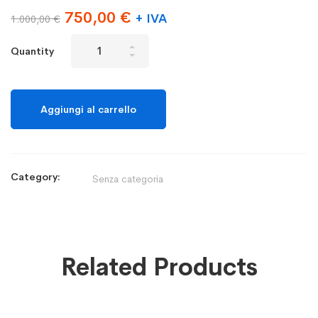
Il
Il
750,00
€
+ IVA
1.000,00
€
prezzo
prezzo
Test
Quantity
originale
attuale
Connessione
era:
è:
Scope
1.000,00 €.
750,00 €.
quantity
Aggiungi al carrello
Category:
Senza categoria
Related Products