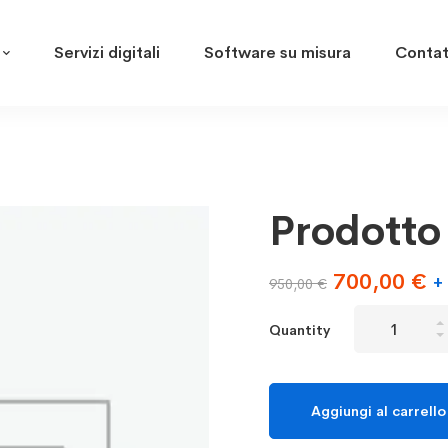
Servizi digitali
Software su misura
Contat
Prodotto
Il
Il
700,00
€
+
950,00
€
prezzo
p
Prodotto
Quantity
originale
at
A
era:
è:
quantity
950,00 €.
7
Aggiungi al carrello