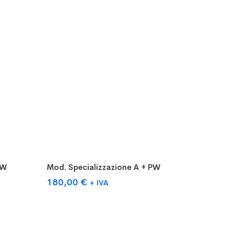
Aggiungi al carrello
PW
Mod. Specializzazione A + PW
180,00
€
+ IVA