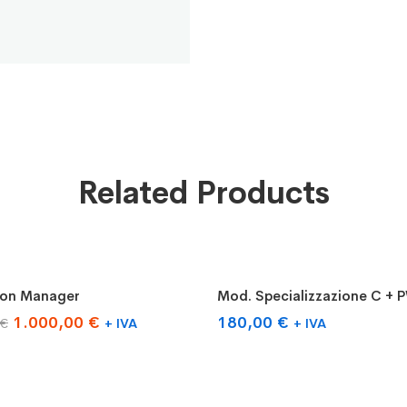
Related Products
gi al carrello
Aggiungi al carrello
ion Manager
Mod. Specializzazione C + 
%
Il
Il
1.000,00
€
180,00
€
€
+ IVA
+ IVA
prezzo
prezzo
originale
attuale
era:
è: