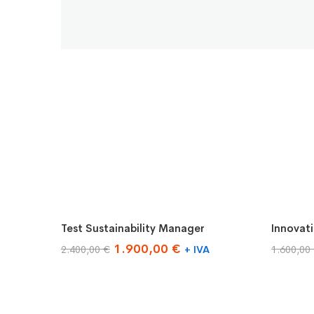
Aggiungi al carrello
Aggiun
Test Sustainability Manager
Innovat
-21%
-38
Il
Il
1.900,00
€
2.400,00
€
+ IVA
1.600,00
prezzo
prezzo
originale
attuale
era:
è: